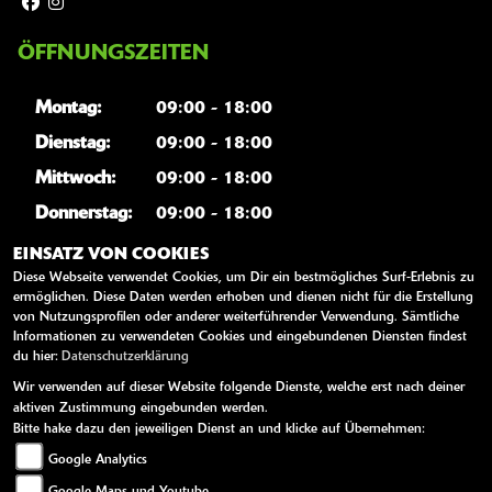
ÖFFNUNGSZEITEN
Montag:
09:00 - 18:00
Dienstag:
09:00 - 18:00
Mittwoch:
09:00 - 18:00
Donnerstag:
09:00 - 18:00
Freitag:
09:00 - 18:00
EINSATZ VON COOKIES
Diese Webseite verwendet Cookies, um Dir ein bestmögliches Surf-Erlebnis zu
Samstag:
10:00 - 13:00
ermöglichen. Diese Daten werden erhoben und dienen nicht für die Erstellung
von Nutzungsprofilen oder anderer weiterführender Verwendung. Sämtliche
Sonntag:
geschlossen
Informationen zu verwendeten Cookies und eingebundenen Diensten findest
du hier:
Datenschutzerklärung
Wir verwenden auf dieser Website folgende Dienste, welche erst nach deiner
WEITERE LINKS
aktiven Zustimmung eingebunden werden.
Bitte hake dazu den jeweiligen Dienst an und klicke auf Übernehmen:
Kawasaki News
Google Analytics
Kawasaki Handbücher