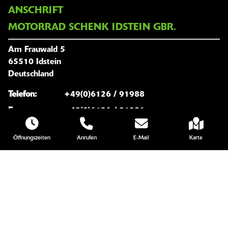
ANSCHRIFT
MOTORRAD SCHENK IDSTEIN GBR.
Am Frauwald 5
65510 Idstein
Deutschland
Telefon:
+49(0)6126 / 91988
Fax:
+49(0)6126 / 91986
Website:
http://www.motorrad-schenk.de/
E-Mail:
info@motorrad-schenk.de
ÖFFNUNGSZEITEN
Montag:
09:00 - 18:00